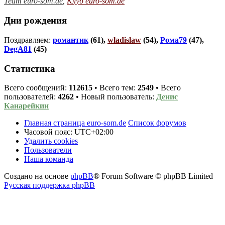
Team euro-som.de
,
Клуб euro-som.de
Дни рождения
Поздравляем:
романтик
(61),
wladislaw
(54),
Рома79
(47),
DegA81
(45)
Статистика
Всего сообщений:
112615
• Всего тем:
2549
• Всего
пользователей:
4262
• Новый пользователь:
Денис
Канарейкин
Главная страница euro-som.de
Список форумов
Часовой пояс:
UTC+02:00
Удалить cookies
Пользователи
Наша команда
Создано на основе
phpBB
® Forum Software © phpBB Limited
Русская поддержка phpBB