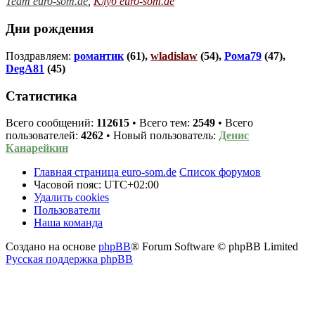
Team euro-som.de
,
Клуб euro-som.de
Дни рождения
Поздравляем:
романтик
(61),
wladislaw
(54),
Рома79
(47),
DegA81
(45)
Статистика
Всего сообщений:
112615
• Всего тем:
2549
• Всего
пользователей:
4262
• Новый пользователь:
Денис
Канарейкин
Главная страница euro-som.de
Список форумов
Часовой пояс:
UTC+02:00
Удалить cookies
Пользователи
Наша команда
Создано на основе
phpBB
® Forum Software © phpBB Limited
Русская поддержка phpBB