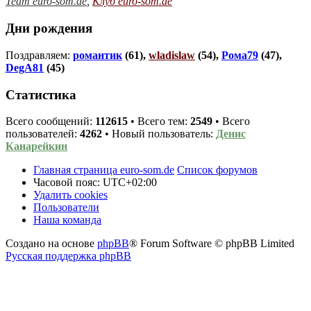
Team euro-som.de
,
Клуб euro-som.de
Дни рождения
Поздравляем:
романтик
(61),
wladislaw
(54),
Рома79
(47),
DegA81
(45)
Статистика
Всего сообщений:
112615
• Всего тем:
2549
• Всего
пользователей:
4262
• Новый пользователь:
Денис
Канарейкин
Главная страница euro-som.de
Список форумов
Часовой пояс:
UTC+02:00
Удалить cookies
Пользователи
Наша команда
Создано на основе
phpBB
® Forum Software © phpBB Limited
Русская поддержка phpBB